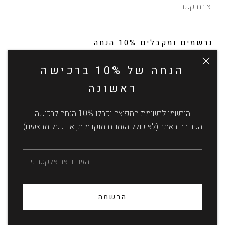
יצירת קשר
נרשמים ומקבלים 10% הנחה
לקבלת עדכונים על תקליטים חדשים ונדירים, מבצעים והטבות
הנחה של 10% ברכישה
בלעדיות (ללא כפל מבצעים, ללא הנחה על הזמנות מוקדמות)
ראשונה
הירשמו לרשימת התפוצה וקבלו 10% הנחה לרכישה
הקרובה באתר (לא כולל הזמנות מוקדמות, אין כפל מבצעים)
הרשמה
© חולית - תקליטים
הרשמה
Powered by Shopify