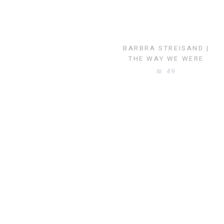
BESSIE SMITH | EMPTY
BARBRA STREISAND |
BED BLUES
THE WAY WE WERE
50 ₪
49 ₪
BILLY JOEL | GLASS
BILLY JOEL | 52ND
HOUSES
STREET