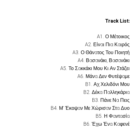
:Track List
A1. Ο Μέτοικος
A2. Είναι Πια Καιρός
A3. Ο Θάνατος Του Ποιητή
A4. Βασανάκι, Βασανάκι
A5. Το Σακκάκι Μου Κι Αν Στάζει
A6. Μάνα Δεν Φυτέψαμε
B1. Αχ Χελιδόνι Μου
B2. Δέκα Παλληκάρια
B3. Πάνε Να Πεις
B4. Μ' Έκοψαν Με Χώρισαν Στα Δυο
B5. Η Φαντασία
B6. Έχω Ένα Καφενέ