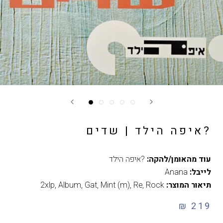
?איפה הילד | שדים
עוד מהאומן/להקה:
?איפה הילד
לייבל:
Anana
תיאור המוצר:
Rock
,
Re
,
Mint (m)
,
Gat
,
Album
,
2xlp
219 ₪