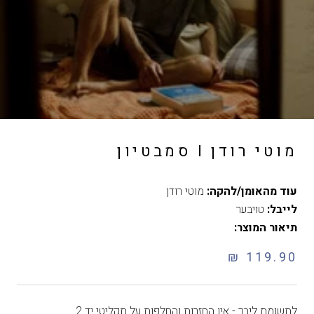
מוטי רודן I סמבטיון
עוד מהאומן/להקה:
מוטי רודן
לייבל:
טויבער
תיאור המוצר:
119.90 ₪
לתשומת ליבך - אין החזרות והחלפות על תקליטי יד 2.