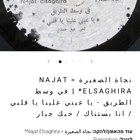
نجاة الصغيرة = NAJAT
ELSAGHIRA* | في وسط
الطريق - يا عيني علينا يا قلبي
/ انا بستناك / حبك جبار
עוד מהאומן/להקה:
نجاة الصغيرة = Najat Elsaghira*
לייבל:
Pianophon