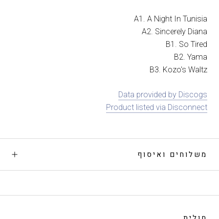
A1. A Night In Tunisia
A2. Sincerely Diana
B1. So Tired
B2. Yama
B3. Kozo's Waltz
Data provided by Discogs
Product listed via Disconnect
משלוחים ואיסוף
חולית