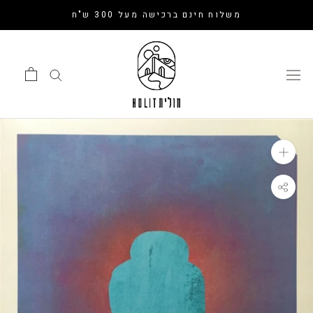
דלג
משלוח חינם ברכישה מעל 300 ש"ח