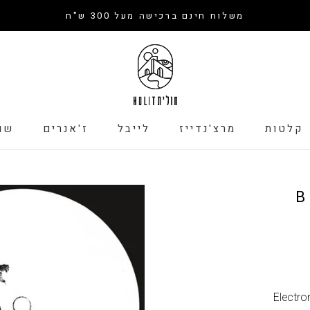
משלוח חינם ברכישה מעל 300 ש"ח
קלטות
מרצ'נדייז
לייבל
ז'אנרים
שו
קלטות
לייבל
שו
B
Electro