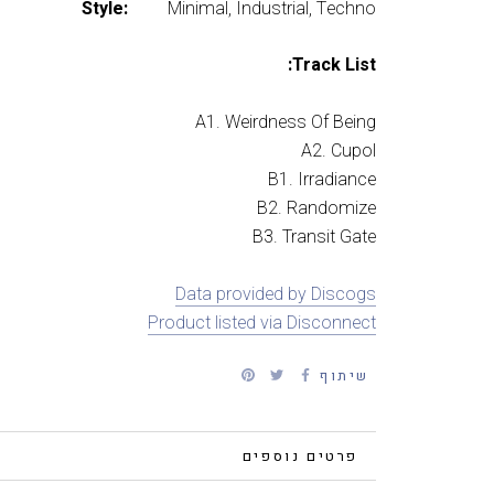
Style:
Minimal, Industrial, Techno
Track List:
A1. Weirdness Of Being
A2. Cupol
B1. Irradiance
B2. Randomize
B3. Transit Gate
Data provided by Discogs
Product listed via Disconnect
שיתוף
פרטים נוספים
צפייה בתמונות