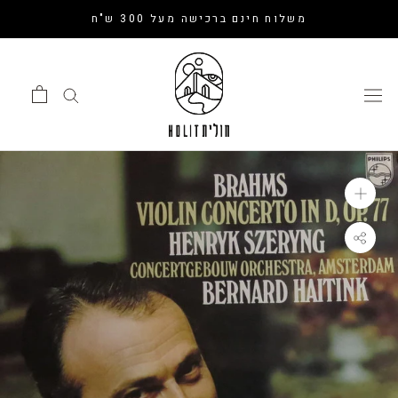
דלג
משלוח חינם ברכישה מעל 300 ש"ח