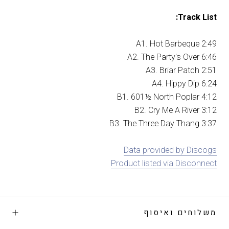
Track List:
A1. Hot Barbeque 2:49
A2. The Party's Over 6:46
A3. Briar Patch 2:51
A4. Hippy Dip 6:24
B1. 601½ North Poplar 4:12
B2. Cry Me A River 3:12
B3. The Three Day Thang 3:37
Data provided by Discogs
Product listed via Disconnect
משלוחים ואיסוף