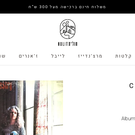
משלוח חינם ברכישה מעל 300 ש"ח
קלטות
מרצ'נדייז
לייבל
ז'אנרים
שו
קלטות
לייבל
שו
C
Albu