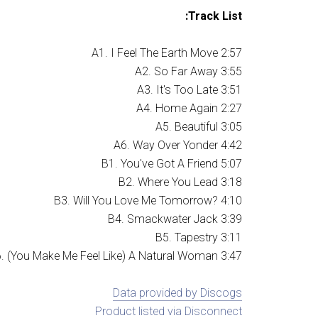
Track List:
A1. I Feel The Earth Move 2:57
A2. So Far Away 3:55
A3. It's Too Late 3:51
A4. Home Again 2:27
A5. Beautiful 3:05
A6. Way Over Yonder 4:42
B1. You've Got A Friend 5:07
B2. Where You Lead 3:18
B3. Will You Love Me Tomorrow? 4:10
B4. Smackwater Jack 3:39
B5. Tapestry 3:11
. (You Make Me Feel Like) A Natural Woman 3:47
Data provided by Discogs
Product listed via Disconnect