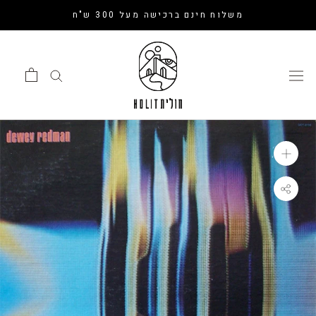
דלג
משלוח חינם ברכישה מעל 300 ש"ח