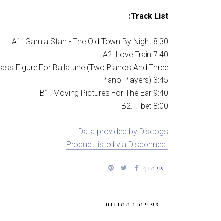
Track List:
A1. Gamla Stan - The Old Town By Night 8:30
A2. Love Train 7:40
Bass Figure For Ballatune (Two Pianos And Three
Piano Players) 3:45
B1. Moving Pictures For The Ear 9:40
B2. Tibet 8:00
Data provided by Discogs
Product listed via Disconnect
שיתוף
פרטים נוספים
צפייה בתמונות