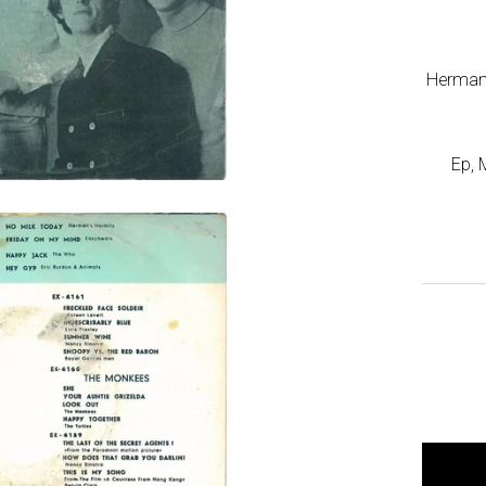
Herman'
Ep
,