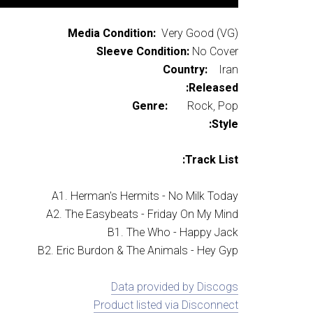
Media Condition:
Very Good (VG)
Sleeve Condition:
No Cover
Country:
Iran
Released:
Genre:
Rock, Pop
Style:
Track List:
A1. Herman's Hermits - No Milk Today
A2. The Easybeats - Friday On My Mind
B1. The Who - Happy Jack
B2. Eric Burdon & The Animals - Hey Gyp
Data provided by Discogs
Product listed via Disconnect