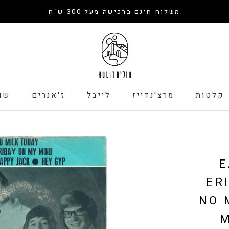
משלוח חינם ברכישה מעל 300 ש"ח
קלטות
מרצ'נדייז
לייבל
ז'אנרים
שו
קלטות
לייבל
שו
E
ER
NO 
M