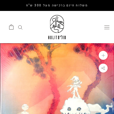
דלג
משלוח חינם ברכישה מעל 300 ש"ח