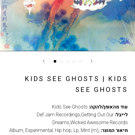
KIDS SEE GHOSTS | KIDS
SEE GHOSTS
עוד מהאומן/להקה:
Kids See Ghosts
לייבל:
Def Jam Recordings,Getting Out Our
Dreams,Wicked Awesome Records
תיאור המוצר:
,
Mint (m)
,
Lp
,
Hip hop
,
Experimental
,
Album