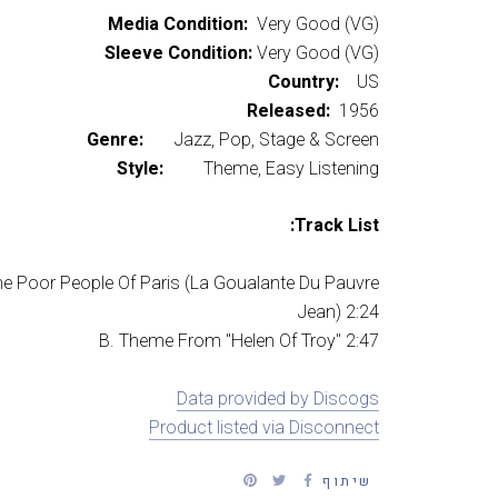
Media Condition:
Very Good (VG)
Sleeve Condition:
Very Good (VG)
Country:
US
Released:
1956
Genre:
Jazz, Pop, Stage & Screen
Style:
Theme, Easy Listening
Track List:
he Poor People Of Paris (La Goualante Du Pauvre
Jean) 2:24
B. Theme From "Helen Of Troy" 2:47
Data provided by Discogs
Product listed via Disconnect
שיתוף