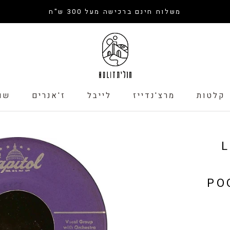
משלוח חינם ברכישה מעל 300 ש"ח
קלטות
מרצ'נדייז
לייבל
ז'אנרים
שו
קלטות
לייבל
שו
L
PO