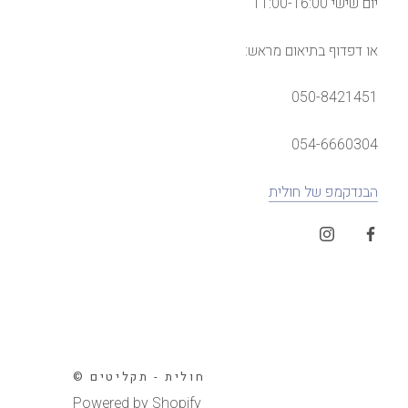
יום שישי 11:00-16:00
או דפדוף בתיאום מראש:
050-8421451
054-6660304
הבנדקמפ של חולית
© חולית - תקליטים
Powered by Shopify