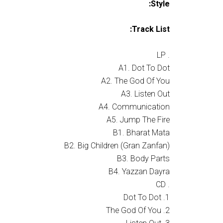
Style:
Track List:
. LP
A1. Dot To Dot
A2. The God Of You
A3. Listen Out
A4. Communication
A5. Jump The Fire
B1. Bharat Mata
B2. Big Children (Gran Zanfan)
B3. Body Parts
B4. Yazzan Dayra
. CD
1. Dot To Dot
2. The God Of You