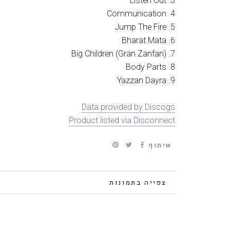
3. Listen Out
4. Communication
5. Jump The Fire
6. Bharat Mata
7. Big Children (Gran Zanfan)
8. Body Parts
9. Yazzan Dayra
Data provided by Discogs
Product listed via Disconnect
שיתוף
פרטים נוספים
צפייה בתמונות