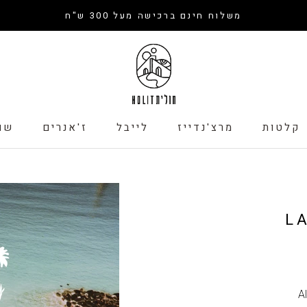
משלוח חינם ברכישה מעל 300 ש"ח
קלטות
מרצ'נדייז
לייבל
ז'אנרים
שו
קלטות
לייבל
שו
L
A