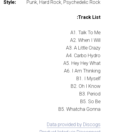
Style:
Punk, Hard Rock, Psychedelic Rock
Track List:
A1. Talk To Me
A2. When I Will
A3. A Little Crazy
A4. Carbo Hydro
A5. Hey Hey What
A6. I Am Thinking
B1. I Myself
B2. Oh I Know
B3. Period
B5. So Be
B5. Whatcha Gonna
Data provided by Discogs