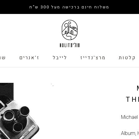
משלוח חינם ברכישה מעל 300 ש"ח
קלטות
מרצ'נדייז
לייבל
ז'אנרים
שו
קלטות
לייבל
שו
TH
Michael
Album
,