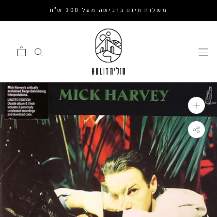
דלג
משלוח חינם ברכישה מעל 300 ש"ח