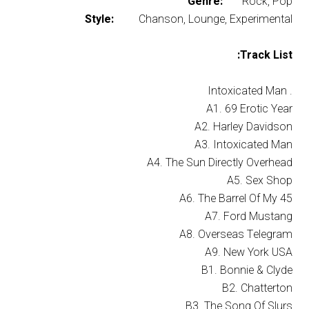
Genre:
Rock, Pop
Style:
Chanson, Lounge, Experimental
Track List:
. Intoxicated Man
A1. 69 Erotic Year
A2. Harley Davidson
A3. Intoxicated Man
A4. The Sun Directly Overhead
A5. Sex Shop
A6. The Barrel Of My 45
A7. Ford Mustang
A8. Overseas Telegram
A9. New York USA
B1. Bonnie & Clyde
B2. Chatterton
B3. The Song Of Slurs