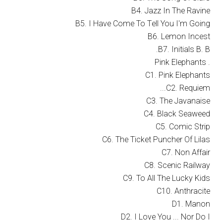
B4. Jazz In The Ravine
B5. I Have Come To Tell You I'm Going
B6. Lemon Incest
B7. Initials B. B.
. Pink Elephants
C1. Pink Elephants
C2. Requiem...
C3. The Javanaise
C4. Black Seaweed
C5. Comic Strip
C6. The Ticket Puncher Of Lilas
C7. Non Affair
C8. Scenic Railway
C9. To All The Lucky Kids
C10. Anthracite
D1. Manon
D2. I Love You ... Nor Do I