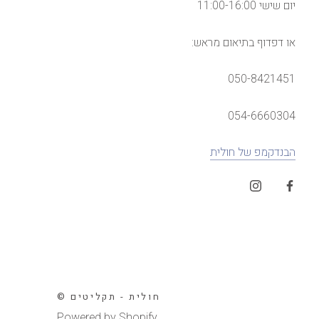
יום שישי 11:00-16:00
או דפדוף בתיאום מראש:
050-8421451
054-6660304
הבנדקמפ של חולית
© חולית - תקליטים
Powered by Shopify