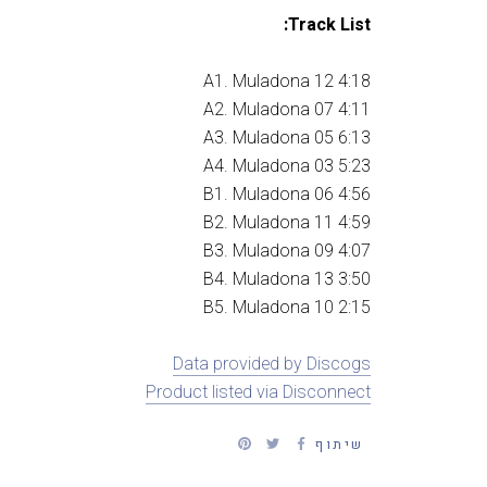
Track List:
A1. Muladona 12 4:18
A2. Muladona 07 4:11
A3. Muladona 05 6:13
A4. Muladona 03 5:23
B1. Muladona 06 4:56
B2. Muladona 11 4:59
B3. Muladona 09 4:07
B4. Muladona 13 3:50
B5. Muladona 10 2:15
Data provided by Discogs
Product listed via Disconnect
שיתוף