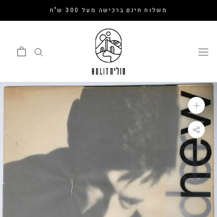
דלג
משלוח חינם ברכישה מעל 300 ש"ח