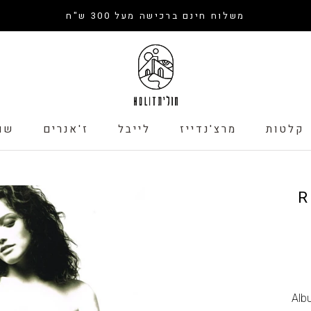
משלוח חינם ברכישה מעל 300 ש"ח
קלטות
מרצ'נדייז
לייבל
ז'אנרים
שו
קלטות
לייבל
שו
R
Alb