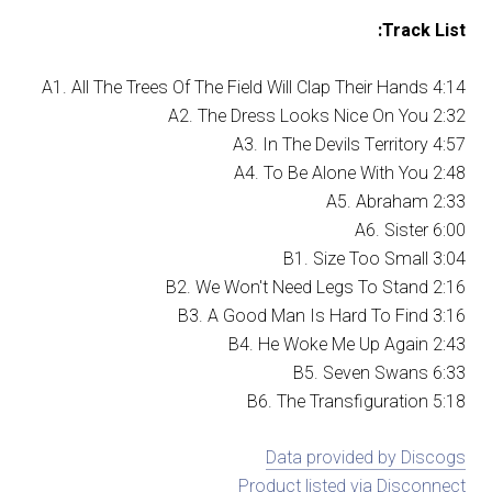
Track List:
A1. All The Trees Of The Field Will Clap Their Hands 4:14
A2. The Dress Looks Nice On You 2:32
A3. In The Devils Territory 4:57
A4. To Be Alone With You 2:48
A5. Abraham 2:33
A6. Sister 6:00
B1. Size Too Small 3:04
B2. We Won't Need Legs To Stand 2:16
B3. A Good Man Is Hard To Find 3:16
B4. He Woke Me Up Again 2:43
B5. Seven Swans 6:33
B6. The Transfiguration 5:18
Data provided by Discogs
Product listed via Disconnect