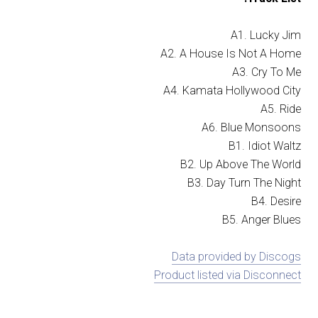
A1. Lucky Jim
A2. A House Is Not A Home
A3. Cry To Me
A4. Kamata Hollywood City
A5. Ride
A6. Blue Monsoons
B1. Idiot Waltz
B2. Up Above The World
B3. Day Turn The Night
B4. Desire
B5. Anger Blues
Data provided by Discogs
Product listed via Disconnect