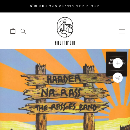
דלג
משלוח חינם ברכישה מעל 300 ש"ח