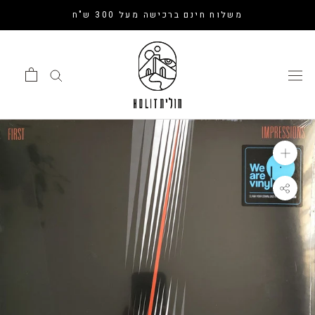
דלג
משלוח חינם ברכישה מעל 300 ש"ח