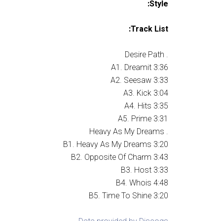
Style:
Track List:
. Desire Path
A1. Dreamit 3:36
A2. Seesaw 3:33
A3. Kick 3:04
A4. Hits 3:35
A5. Prime 3:31
. Heavy As My Dreams
B1. Heavy As My Dreams 3:20
B2. Opposite Of Charm 3:43
B3. Host 3:33
B4. Whois 4:48
B5. Time To Shine 3:20