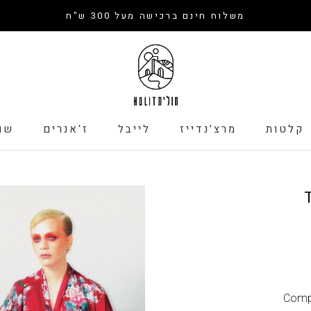
משלוח חינם ברכישה מעל 300 ש"ח
קלטות
מרצ'נדייז
לייבל
ז'אנרים
שו
קלטות
לייבל
שו
Com