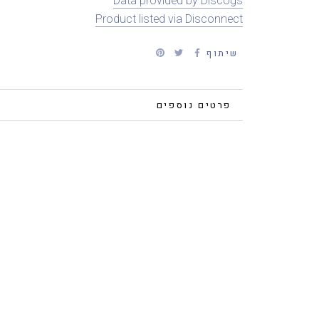
Data provided by Discogs
Product listed via Disconnect
שיתוף
פרטים נוספים
צפייה בתמונות