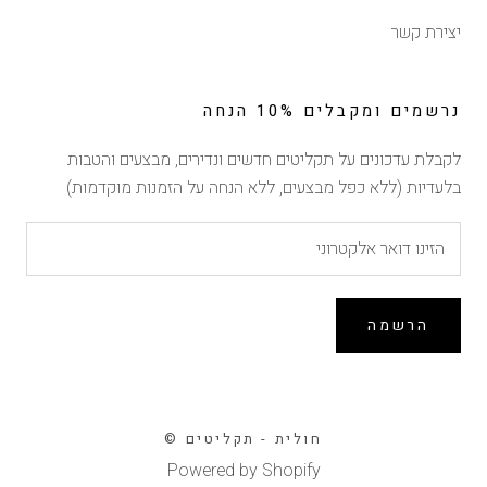
יצירת קשר
נרשמים ומקבלים 10% הנחה
לקבלת עדכונים על תקליטים חדשים ונדירים, מבצעים והטבות
הנחה של 10% ברכישה
בלעדיות (ללא כפל מבצעים, ללא הנחה על הזמנות מוקדמות)
ראשונה
הירשמו לרשימת התפוצה וקבלו 10% הנחה לרכישה
הקרובה באתר (לא כולל הזמנות מוקדמות, אין כפל מבצעים)
הרשמה
© חולית - תקליטים
הרשמה
Powered by Shopify