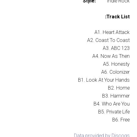
Style:
Indie Rock
Track List:
A1. Heart Attack
A2. Coast To Coast
A3. ABC 123
A4. Now As Then
A5. Honesty
A6. Colonizer
B1. Look At Your Hands
B2. Home
B3. Hammer
B4. Who Are You
B5. Private Life
B6. Free
Data provided by Discogs