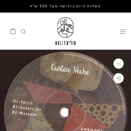
דלג
משלוח חינם ברכישה מעל 300 ש"ח