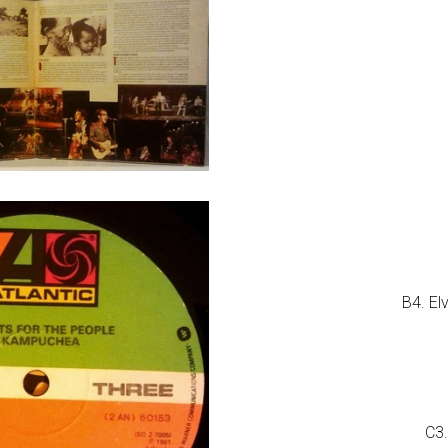
B4. El
C3.