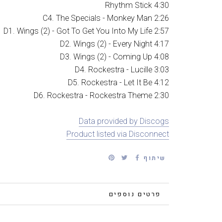
Rhythm Stick 4:30
C4. The Specials - Monkey Man 2:26
D1. Wings (2) - Got To Get You Into My Life 2:57
D2. Wings (2) - Every Night 4:17
D3. Wings (2) - Coming Up 4:08
D4. Rockestra - Lucille 3:03
D5. Rockestra - Let It Be 4:12
D6. Rockestra - Rockestra Theme 2:30
Data provided by Discogs
Product listed via Disconnect
שיתוף
פרטים נוספים
צפייה בתמונות