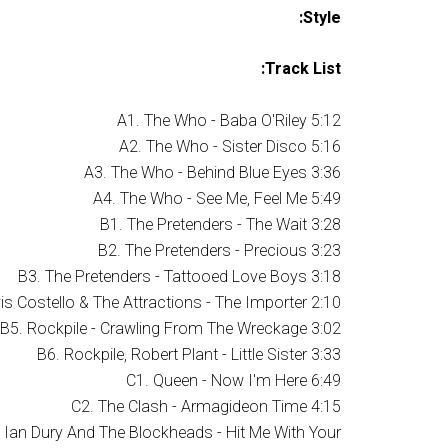
Style:
Track List:
A1. The Who - Baba O'Riley 5:12
A2. The Who - Sister Disco 5:16
A3. The Who - Behind Blue Eyes 3:36
A4. The Who - See Me, Feel Me 5:49
B1. The Pretenders - The Wait 3:28
B2. The Pretenders - Precious 3:23
B3. The Pretenders - Tattooed Love Boys 3:18
vis Costello & The Attractions - The Importer 2:10
B5. Rockpile - Crawling From The Wreckage 3:02
B6. Rockpile, Robert Plant - Little Sister 3:33
C1. Queen - Now I'm Here 6:49
C2. The Clash - Armagideon Time 4:15
 Ian Dury And The Blockheads - Hit Me With Your