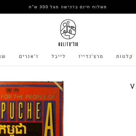
משלוח חינם ברכישה מעל 300 ש"ח
קלטות
מרצ'נדייז
לייבל
ז'אנרים
שו
קלטות
לייבל
שו
V