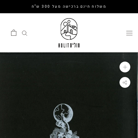
דלג
משלוח חינם ברכישה מעל 300 ש"ח