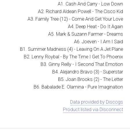
A1. Cash And Carry - Low Down
A2. Richard Aldean Powell - The Cisco Kid
A3. Family Tree (12) - Come And Get Your Love
A4. Deep Heat - Do It Again
A5. Mark & Suzann Farmer - Dreams
A6. Joeven - I Am I Said
B1. Summer Madness (4) - Leaving On A Jet Plane
B2. Lenny Roybal - By The Time I Get To Phoenix
B3. Ginny Reilly - I Second That Emotion
B4. Alejandro Bravo (3) - Superstar
B5. Joan Brooks (2) - The Letter
B6. Babalade E. Olamina - Pure Imagination
Data provided by Discogs
Product listed via Disconnect