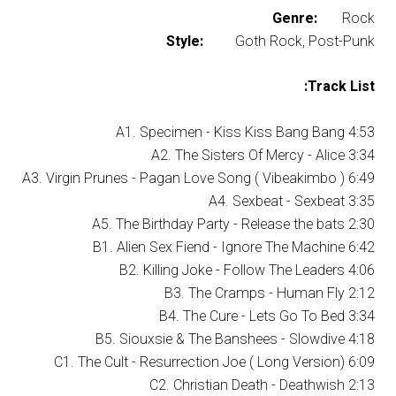
Genre:
Rock
Style:
Goth Rock, Post-Punk
Track List:
A1. Specimen - Kiss Kiss Bang Bang 4:53
A2. The Sisters Of Mercy - Alice 3:34
A3. Virgin Prunes - Pagan Love Song ( Vibeakimbo ) 6:49
A4. Sexbeat - Sexbeat 3:35
A5. The Birthday Party - Release the bats 2:30
B1. Alien Sex Fiend - Ignore The Machine 6:42
B2. Killing Joke - Follow The Leaders 4:06
B3. The Cramps - Human Fly 2:12
B4. The Cure - Lets Go To Bed 3:34
B5. Siouxsie & The Banshees - Slowdive 4:18
C1. The Cult - Resurrection Joe ( Long Version) 6:09
C2. Christian Death - Deathwish 2:13