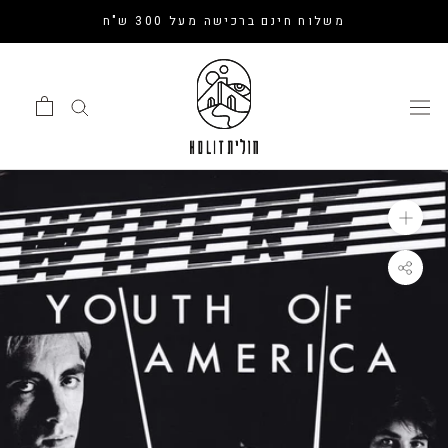
דלג
משלוח חינם ברכישה מעל 300 ש"ח