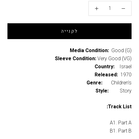
לקנייה
Media Condition:
Good (G)
Sleeve Condition:
Very Good (VG)
Country:
Israel
Released:
1970
Genre:
Children's
Style:
Story
Track List:
A1. Part A
B1. Part B