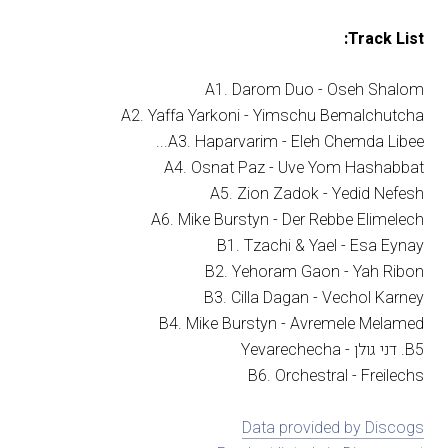
Track List:
A1. Darom Duo - Oseh Shalom
A2. Yaffa Yarkoni - Yimschu Bemalchutcha
A3. Haparvarim - Eleh Chemda Libee...
A4. Osnat Paz - Uve Yom Hashabbat
A5. Zion Zadok - Yedid Nefesh
A6. Mike Burstyn - Der Rebbe Elimelech
B1. Tzachi & Yael - Esa Eynay
B2. Yehoram Gaon - Yah Ribon
B3. Cilla Dagan - Vechol Karney
B4. Mike Burstyn - Avremele Melamed
B5. דני גולן - Yevarechecha
B6. Orchestral - Freilechs
Data provided by Discogs