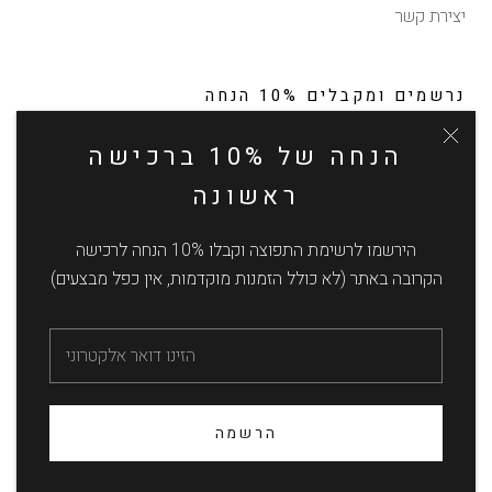
יצירת קשר
נרשמים ומקבלים 10% הנחה
לקבלת עדכונים על תקליטים חדשים ונדירים, מבצעים והטבות
הנחה של 10% ברכישה
בלעדיות (ללא כפל מבצעים, ללא הנחה על הזמנות מוקדמות)
ראשונה
הירשמו לרשימת התפוצה וקבלו 10% הנחה לרכישה
הקרובה באתר (לא כולל הזמנות מוקדמות, אין כפל מבצעים)
הרשמה
© חולית - תקליטים
הרשמה
Powered by Shopify