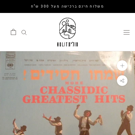
דלג
משלוח חינם ברכישה מעל 300 ש"ח